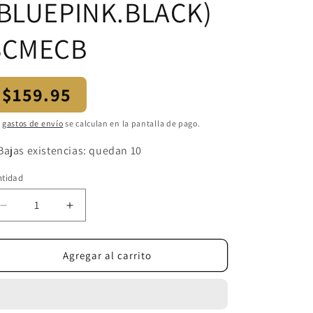
(BLUEPINK.BLACK)
SCMECB
ecio
$159.95
bitual
s
gastos de envío
se calculan en la pantalla de pago.
Bajas existencias: quedan 10
ntidad
ntidad
Reducir
Aumentar
cantidad
cantidad
para
para
STYLECRAFT
STYLECRAFT
Agregar al carrito
ERGO
ERGO
CORDLESS
CORDLESS
CLIPPER
CLIPPER