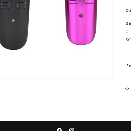
Có
De
CL
S
En