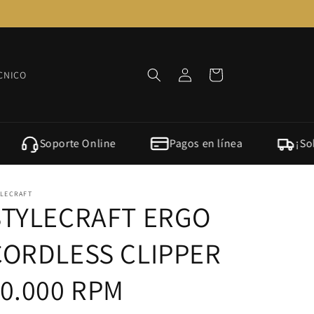
Iniciar
Carrito
CNICO
sesión
Soporte Online
Pagos en línea
¡Solo po
YLECRAFT
STYLECRAFT ERGO
CORDLESS CLIPPER
10.000 RPM