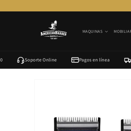
Ir
directamente
al contenido
MAQUINAS
MOBILIA
Soporte Online
Pagos en línea
¡Sol
Ir
directamente
a la
información
del producto