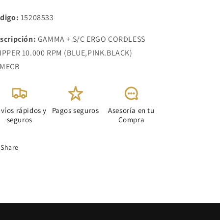
10.000
10.000
RPM
RPM
digo:
15208533
(BLUEPINK.BLACK)
(BLUEPINK.BLACK)
SCMECB
SCMECB
scripción:
GAMMA + S/C ERGO CORDLESS
IPPER 10.000 RPM (BLUE,PINK.BLACK)
CMECB
víos rápidos y
Pagos seguros
Asesoría en tu
seguros
Compra
Share